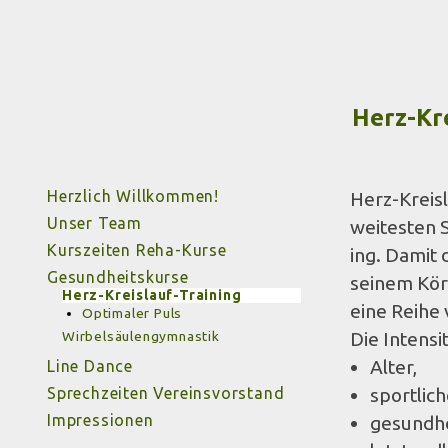
Herz-Kre
Herzlich Willkommen!
Herz-Kreis­l
Unser Team
weitesten S
Kurszeiten Reha-Kurse
ing. Damit 
Gesundheitskurse
seinem Kör­
Herz-Kreislauf-Training
eine Rei­he
Optimaler Puls
Wirbelsäulengymnastik
Die Inten­si
Alter,
Line Dance
Sprechzeiten Vereinsvorstand
sportliche
Impressionen
gesund­he