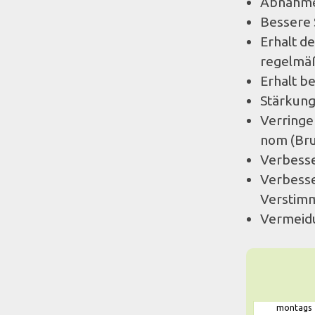
Abnahme
Bessere S
Erhalt d
regelmä
Erhalt b
Stärkung
Ver­ring
nom (Bru
Verbesse
Verbesse
Ver­stim
Ver­mei­
montags