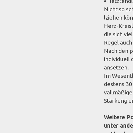
let­z­ten
Nicht so sc
lziehen kön
Herz-Kreis­l
die sich vi
Regel auch
Nach den pe
indi­vidu­e
anset­zen.
Im Wesentlic
destens 30 
vallmäßiger,
Stärkung un
Weit­ere Po
unter and