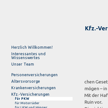
Kfz.-Ve
Herzlich Willkommen!
Interessantes und
Wissenswertes
Unser Team
Personenversicherungen
Altersvorsorge
chen Gesetz­
Krankenversicherungen
mö­gen – in
Kfz.-Versicherungen
Mit der Haft
für PKW
Ruin vor.
für Motorräder
für LKW und Hänger