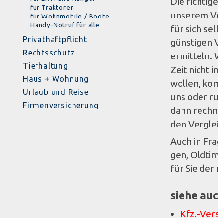
Die rich­ti­
für Traktoren
unse­rem
Ve
für Wohnmobile / Boote
Handy-Notruf für alle
für sich se
Privathaftpflicht
güns­ti­gen V
Rechtsschutz
ermit­teln. 
Tierhaltung
Zeit nicht i
Haus + Wohnung
wol­len, ko
Urlaub und Reise
uns oder r
Firmenversicherung
dann rech­n
den Verglei
Auch in Fra
gen, Old­ti­m
für Sie der 
siehe au
Kfz.-Ver